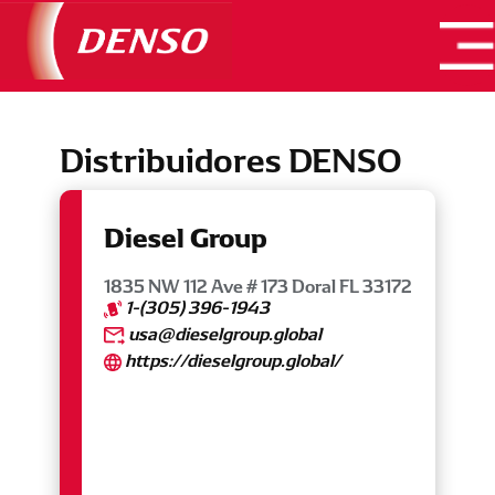
Productos
Catálogos
Distribuidores DENSO
Nosotros
Dónde Comprar
Diesel Group
Entrenamientos
1835 NW 112 Ave # 173 Doral FL 33172
Contacto
1-(305) 396-1943
usa@dieselgroup.global
Buscar Pieza
https://dieselgroup.global/