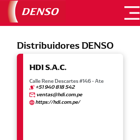
Productos
Catálogos
Distribuidores DENSO
Nosotros
Dónde Comprar
HDI S.A.C.
Entrenamientos
Calle Rene Descartes #146 - Ate
Contacto
+51 940 818 542
ventas@hdi.com.pe
Buscar Pieza
https://hdi.com.pe/