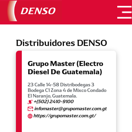
Productos
Nosotros
Distribuidores DENSO
Dónde Comprar
Entrenamientos
Grupo Master (Electro
Contacto
Diesel De Guatemala)
Buscar Pieza
23 Calle 14-58 Distribodegas 3
Bodega C1 Zona 4 de Mixco Condado
El Naranjo, Guatemala.
+(502) 2410-9100
infomaster@grupomaster.com.gt
https://grupomaster.com.gt/