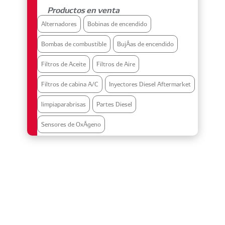
Productos en venta
Alternadores
Bobinas de encendido
Bombas de combustible
BujÃ­as de encendido
Filtros de Aceite
Filtros de Aire
Filtros de cabina A/C
Inyectores Diesel Aftermarket
limpiaparabrisas
Partes Diesel
Sensores de OxÃ­geno