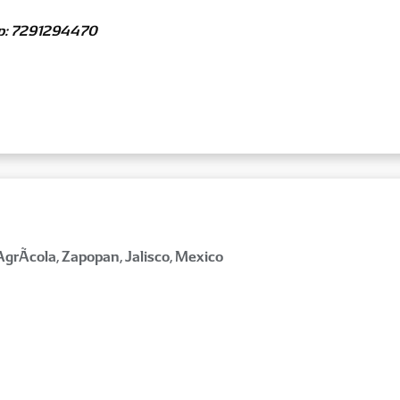
p: 7291294470
AgrÃ­cola, Zapopan, Jalisco, Mexico